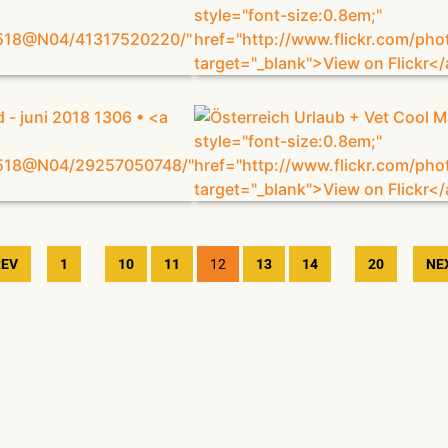
...
...
REV
1
10
11
12
13
14
20
NE
(500 Photos)