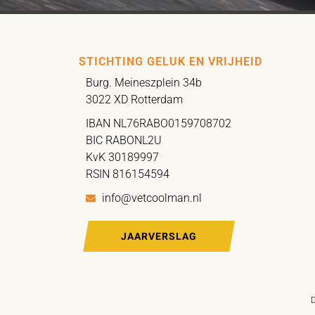
STICHTING GELUK EN VRIJHEID
Burg. Meineszplein 34b
3022 XD Rotterdam
IBAN NL76RABO0159708702
BIC RABONL2U
KvK 30189997
RSIN 816154594
info@vetcoolman.nl
JAARVERSLAG