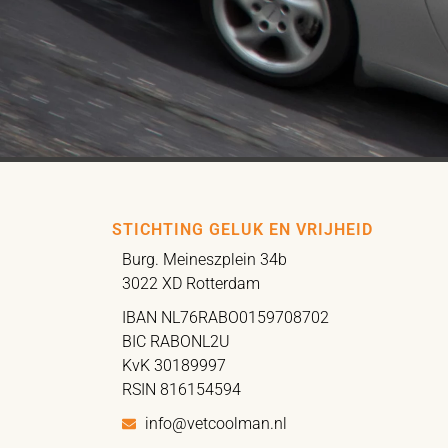
STICHTING GELUK EN VRIJHEID
Burg. Meineszplein 34b
3022 XD Rotterdam
IBAN NL76RABO0159708702
BIC RABONL2U
KvK 30189997
RSIN 816154594
info@vetcoolman.nl