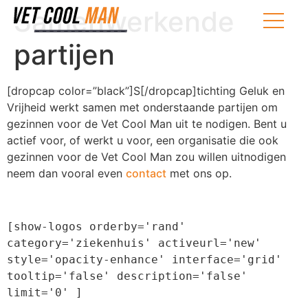
Samenwerkende
partijen
[dropcap color=”black”]S[/dropcap]tichting Geluk en
Vrijheid werkt samen met onderstaande partijen om
gezinnen voor de Vet Cool Man uit te nodigen. Bent u
actief voor, of werkt u voor, een organisatie die ook
gezinnen voor de Vet Cool Man zou willen uitnodigen
neem dan vooral even
contact
met ons op.
[show-logos orderby='rand' 
category='ziekenhuis' activeurl='new' 
style='opacity-enhance' interface='grid' 
tooltip='false' description='false' 
limit='0' ]