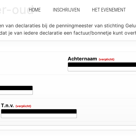
er-oud
HOME
INSCHRIJVEN
HET EVENEMENT
en van declaraties bij de penningmeester van stichting Geluk
 dat je van iedere declaratie een factuur/bonnetje kunt ove
Achternaam
(verplicht)
T.n.v.
(verplicht)