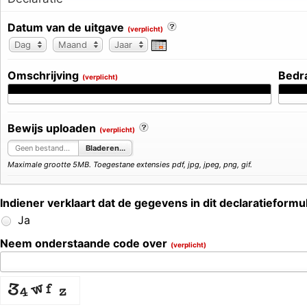
Datum van de uitgave
(verplicht)
Dag
Maand
Jaar
Dag
Maand
Jaar
Omschrijving
Bedr
(verplicht)
Bewijs uploaden
(verplicht)
Geen bestand geselecteerd
Bladeren...
Maximale grootte 5MB. Toegestane extensies pdf, jpg, jpeg, png, gif.
Indiener verklaart dat de gegevens in dit declaratieform
Ja
Neem onderstaande code over
(verplicht)